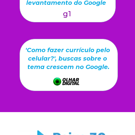
levantamento do Google
g1
'Como fazer currículo pelo 
celular?', buscas sobre o 
tema crescem no Google.